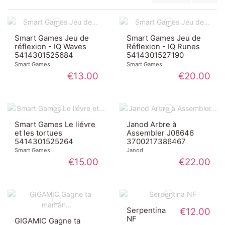
Smart Games Jeu de
Smart Games Jeu de
réflexion - IQ Waves
Réflexion - IQ Runes
5414301525684
5414301527190
Smart Games
Smart Games
€13.00
€20.00
Smart Games Le liévre
Janod Arbre à
et les tortues
Assembler J08646
5414301525264
3700217386467
Smart Games
Janod
€15.00
€22.00
Serpentina
€12.00
NF
GIGAMIC Gagne ta