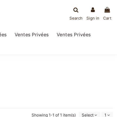
Search
Sign in
Cart
ées
Ventes Privées
Ventes Privées
Showing 1-1 of 1 item(s)
Select
1