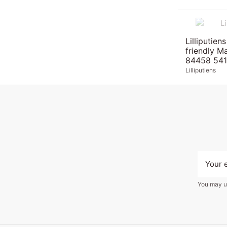
Lilliputien
friendly M
84458 54
Lilliputiens
You may un