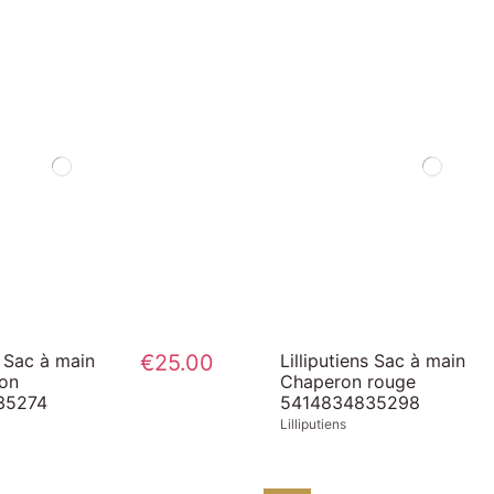
s Sac à main
€25.00
Lilliputiens Sac à main
aon
Chaperon rouge
35274
5414834835298
Lilliputiens