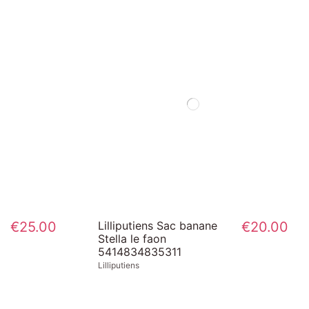
€25.00
Lilliputiens Sac banane
€20.00
Stella le faon
5414834835311
Lilliputiens