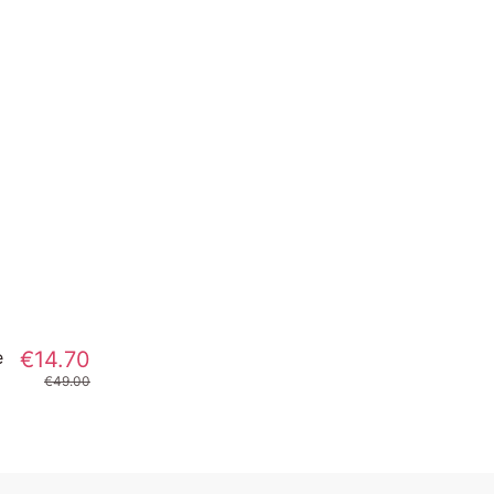
e
€14.70
€49.00