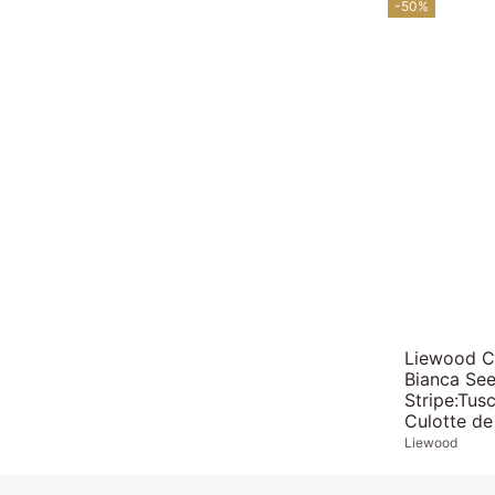
-50%
Liewood Cu
Bianca See
Stripe:Tus
Culotte de 
Liewood