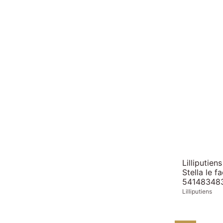
Lilliputien
Stella le f
54148348
Lilliputiens