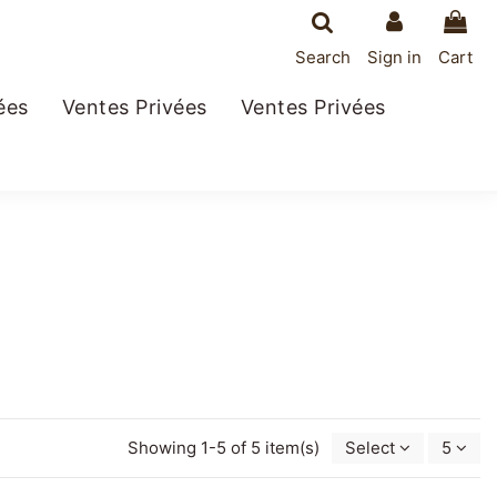
Search
Sign in
Cart
ées
Ventes Privées
Ventes Privées
Showing 1-5 of 5 item(s)
Select
5