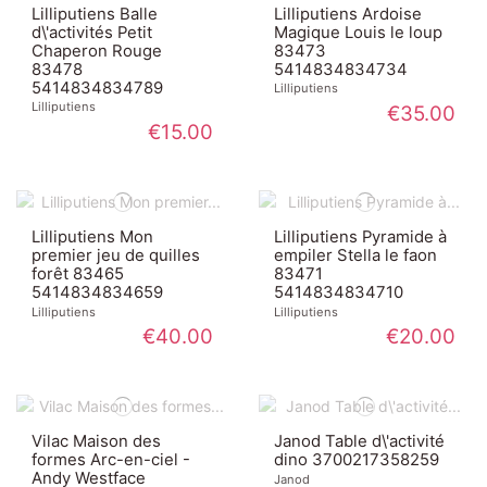
Lilliputiens Balle
Lilliputiens Ardoise
d\'activités Petit
Magique Louis le loup
Chaperon Rouge
83473
83478
5414834834734
5414834834789
Lilliputiens
Lilliputiens
€35.00
€15.00
Lilliputiens Mon
Lilliputiens Pyramide à
premier jeu de quilles
empiler Stella le faon
forêt 83465
83471
5414834834659
5414834834710
Lilliputiens
Lilliputiens
€40.00
€20.00
Vilac Maison des
Janod Table d\'activité
formes Arc-en-ciel -
dino 3700217358259
Andy Westface
Janod