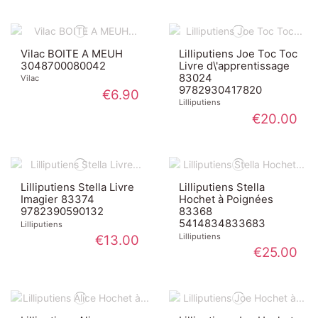
Vilac BOITE A MEUH
Lilliputiens Joe Toc Toc
3048700080042
Livre d\'apprentissage
83024
Vilac
9782930417820
€6.90
Lilliputiens
€20.00
Lilliputiens Stella Livre
Lilliputiens Stella
Imagier 83374
Hochet à Poignées
9782390590132
83368
5414834833683
Lilliputiens
Lilliputiens
€13.00
€25.00