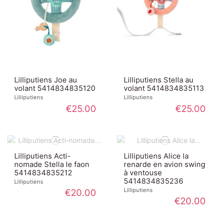
Lilliputiens Joe au
Lilliputiens Stella au
volant 5414834835120
volant 5414834835113
Lilliputiens
Lilliputiens
€25.00
€25.00
Lilliputiens Acti-
Lilliputiens Alice la
nomade Stella le faon
renarde en avion swing
5414834835212
à ventouse
5414834835236
Lilliputiens
Lilliputiens
€20.00
€20.00