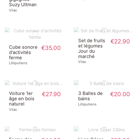
Suzy Ultman
Vilac
Set de fruits
€22.90
et légumes
Cube sonore
€35.00
Jour du
d'activités
marché
ferme
Vilac
Lilliputiens
Voiture 1er
€27.90
3 Balles de
€20.00
âge en bois
bains
naturel
Lilliputiens
Vilac