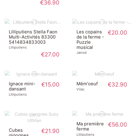
€36.90
Lilliputiens Stella Faon
Les copains
€20.00
Multi-Activités 83300
de la ferme -
5414834833003
Puzzle
musical
Lilliputiens
Janod
€27.00
Ignace mini-
€15.00
Mém'oeuf
€32.90
dansant
Vilac
Lilliputiens
Ma première
€56.00
ferme
Cubes
€21.90
Lilliputiens
gigognes