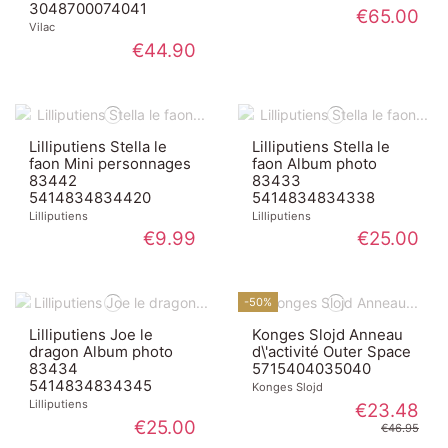
3048700074041
€65.00
Vilac
€44.90
Lilliputiens Stella le
Lilliputiens Stella le
faon Mini personnages
faon Album photo
83442
83433
5414834834420
5414834834338
Lilliputiens
Lilliputiens
€9.99
€25.00
-50%
Lilliputiens Joe le
Konges Slojd Anneau
dragon Album photo
d\'activité Outer Space
83434
5715404035040
5414834834345
Konges Slojd
Lilliputiens
€23.48
€25.00
€46.95