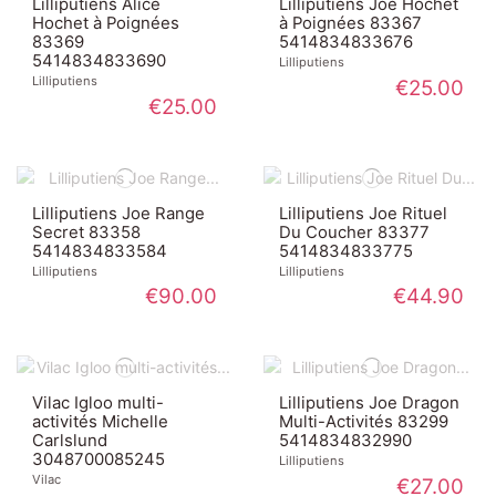
Lilliputiens Alice
Lilliputiens Joe Hochet
Hochet à Poignées
à Poignées 83367
83369
5414834833676
5414834833690
Lilliputiens
Lilliputiens
€25.00
€25.00
Lilliputiens Joe Range
Lilliputiens Joe Rituel
Secret 83358
Du Coucher 83377
5414834833584
5414834833775
Lilliputiens
Lilliputiens
€90.00
€44.90
Vilac Igloo multi-
Lilliputiens Joe Dragon
activités Michelle
Multi-Activités 83299
Carlslund
5414834832990
3048700085245
Lilliputiens
Vilac
€27.00