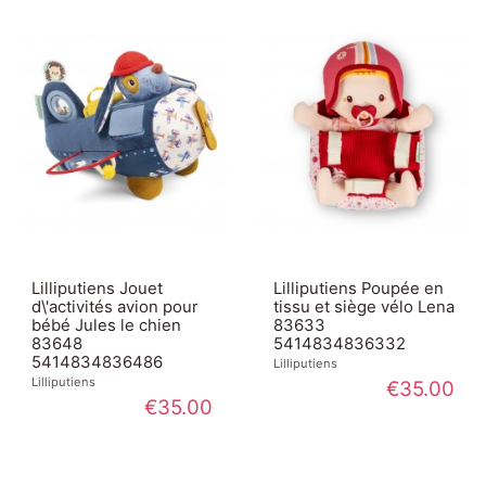
Lilliputiens Jouet
Lilliputiens Poupée en
d\'activités avion pour
tissu et siège vélo Lena
bébé Jules le chien
83633
83648
5414834836332
5414834836486
Lilliputiens
Lilliputiens
€35.00
€35.00