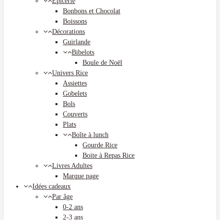
Epicerie
Bonbons et Chocolat
Boissons
Décorations
Guirlande
Bibelots
Boule de Noël
Univers Rice
Assiettes
Gobelets
Bols
Couverts
Plats
Boîte à lunch
Gourde Rice
Boite à Repas Rice
Livres Adultes
Marque page
Idées cadeaux
Par âge
0-2 ans
2-3 ans