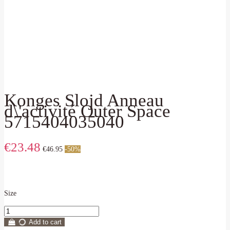
Konges Slojd Anneau
d\'activité Outer Space
5715404035040
€23.48
€46.95
-50%
My order
Size
Add to cart