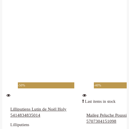
-50%
-40%
Last items in stock
Lilliputiens Lutin de Noël Holy
5414834835014
Maileg Peluche Poussin,
5707304151098
Lilliputiens