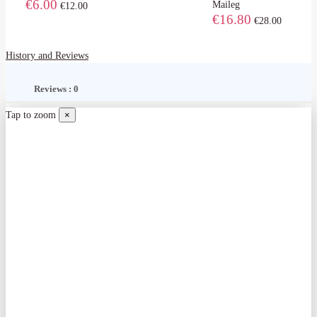
€6.00
Maileg
€12.00
€16.80
€28.00
History and Reviews
Reviews : 0
Tap to zoom
×
-20%
-30%
-30%
-30%
-40%