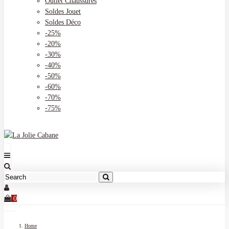
Outlet Chaussures
Soldes Jouet
Soldes Déco
-25%
-20%
-30%
-40%
-50%
-60%
-70%
-75%
0
Home