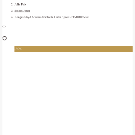
Jolis Prix
Soldes Jouet
Konges Slojd Anneau d\'activité Outer Space 5715404035040
-50%