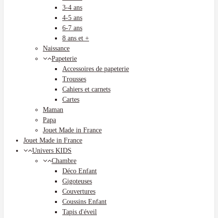
3-4 ans
4-5 ans
6-7 ans
8 ans et +
Naissance
Papeterie
Accessoires de papeterie
Trousses
Cahiers et carnets
Cartes
Maman
Papa
Jouet Made in France
Jouet Made in France
Univers KIDS
Chambre
Déco Enfant
Gigoteuses
Couvertures
Coussins Enfant
Tapis d'éveil