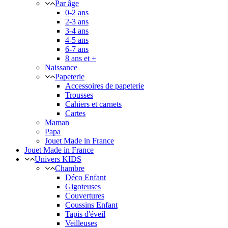
Par âge
0-2 ans
2-3 ans
3-4 ans
4-5 ans
6-7 ans
8 ans et +
Naissance
Papeterie
Accessoires de papeterie
Trousses
Cahiers et carnets
Cartes
Maman
Papa
Jouet Made in France
Jouet Made in France
Univers KIDS
Chambre
Déco Enfant
Gigoteuses
Couvertures
Coussins Enfant
Tapis d'éveil
Veilleuses