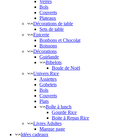
Verres
Bols
Couverts
Plateaux
Décorations de table
Sets de table
Epicerie
Bonbons et Chocolat
Boissons
Décorations
Guirlande
Bibelots
Boule de Noël
Univers Rice
Assiettes
Gobelets
Bols
Couverts
Plats
Boîte à lunch
Gourde Rice
Boite à Repas Rice
Livres Adultes
Marque page
Idées cadeaux