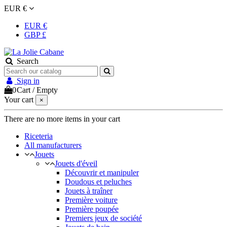
EUR €
EUR €
GBP £
Search
Sign in
0
Cart
/
Empty
Your cart
×
There are no more items in your cart
Riceteria
All manufacturers
Jouets
Jouets d'éveil
Découvrir et manipuler
Doudous et peluches
Jouets à traîner
Première voiture
Première poupée
Premiers jeux de société