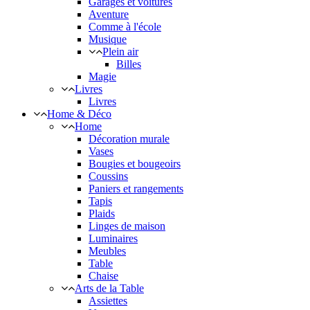
Garages et voitures
Aventure
Comme à l'école
Musique
Plein air
Billes
Magie
Livres
Livres
Home & Déco
Home
Décoration murale
Vases
Bougies et bougeoirs
Coussins
Paniers et rangements
Tapis
Plaids
Linges de maison
Luminaires
Meubles
Table
Chaise
Arts de la Table
Assiettes