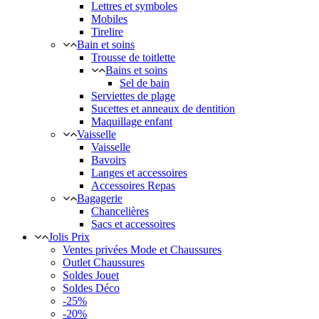
Lettres et symboles
Mobiles
Tirelire
Bain et soins
Trousse de toitlette
Bains et soins
Sel de bain
Serviettes de plage
Sucettes et anneaux de dentition
Maquillage enfant
Vaisselle
Vaisselle
Bavoirs
Langes et accessoires
Accessoires Repas
Bagagerie
Chancelières
Sacs et accessoires
Jolis Prix
Ventes privées Mode et Chaussures
Outlet Chaussures
Soldes Jouet
Soldes Déco
-25%
-20%