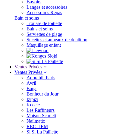
Bavoirs
Langes et accessoires
Accessoires Repas
Bain et soins
Trousse de toitlette
Bains et soins
Serviettes de plage
Sucettes et anneaux de dentition
Maquillage enfant
Ventes Privées
Ventes Privées
Adorabili Paris
Avril
Baija
Bonheur du Jour
Izipizi
Keecie
Les Raffineurs
Maison Scarlett
Nailmatic
RECITEM
Si Si La Paillette