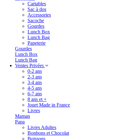
Cartables
Sac à dos
Accessories
Sacoche
Gourdes
Lunch Box
Lunch Bag
Papeterie
Gourdes
Lunch Box
Lunch Bag
Ventes Privées
0-2 ans
2-3 ans
3-4 ans
4-5 ans
6-7 ans
8 ans et +
Jouet Made in France
Livres
Maman
Papa
Livres Adultes
Bonbons et Chocolat
Boissons