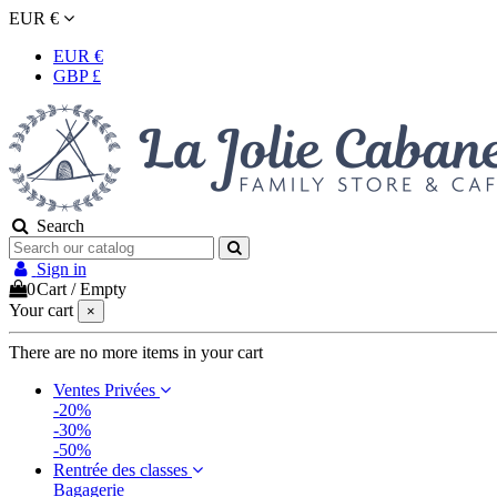
EUR €
EUR €
GBP £
Search
Sign in
0
Cart
/
Empty
Your cart
×
There are no more items in your cart
Ventes Privées
-20%
-30%
-50%
Rentrée des classes
Bagagerie