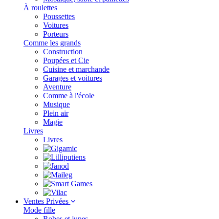
À roulettes
Poussettes
Voitures
Porteurs
Comme les grands
Construction
Poupées et Cie
Cuisine et marchande
Garages et voitures
Aventure
Comme à l'école
Musique
Plein air
Magie
Livres
Livres
Ventes Privées
Mode fille
Robes et jupes