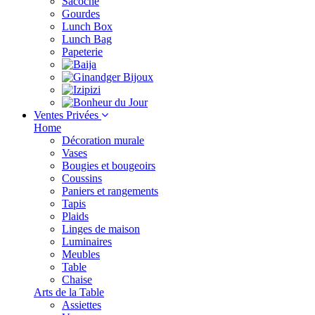
Sacoche
Gourdes
Lunch Box
Lunch Bag
Papeterie
Ventes Privées
Home
Décoration murale
Vases
Bougies et bougeoirs
Coussins
Paniers et rangements
Tapis
Plaids
Linges de maison
Luminaires
Meubles
Table
Chaise
Arts de la Table
Assiettes