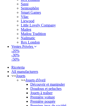
Sassi
Sentosphère
Smart Games
Vilac
Liewood
Little Lovely Company
Maileg
Mailou Tradition
Nailmatic
Rex London
Ventes Privées
-20%
-30%
-50%
Riceteria
All manufacturers
Jouets
Jouets d'éveil
Découvrir et manipuler
Doudous et peluches
Jouets à traîner
Première voiture
Première poupée
Premiers jeux de société