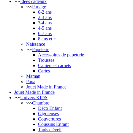
Idées cadeaux
Par âge
0-2 ans
2-3 ans
3-4 ans
4-5 ans
6-7 ans
8 ans et +
Naissance
Papeterie
Accessoires de papeterie
Trousses
Cahiers et carnets
Cartes
Maman
Papa
Jouet Made in France
Jouet Made in France
Univers KIDS
Chambre
Déco Enfant
Gigoteuses
Couvertures
Coussins Enfant
Tapis d'éveil