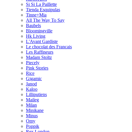
Si Si La Paillette
Tienda Esquipulas
Tinne+Mia
All The Way To Say
Baubels
Bloomingville
Hk Living
L'Avant Gardiste
Le chocolat des Français
Les Raffineurs
Madam Stoltz
Piecely
Pink Stories
Rice
Gigamic
Janod
Kaloo
Lilliputiens
Maileg
Milan
Minikane
Minus
Omy
Poppik
Rex London