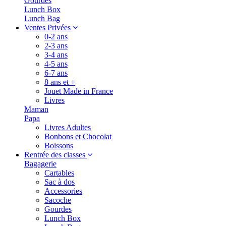
Gourdes
Lunch Box
Lunch Bag
Ventes Privées
0-2 ans
2-3 ans
3-4 ans
4-5 ans
6-7 ans
8 ans et +
Jouet Made in France
Livres
Maman
Papa
Livres Adultes
Bonbons et Chocolat
Boissons
Rentrée des classes
Bagagerie
Cartables
Sac à dos
Accessories
Sacoche
Gourdes
Lunch Box