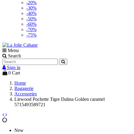
-20%
-30%
-40%
-50%
-60%
-70%
-75%
Menu
Search
Sign in
0
Cart
Home
Bagagerie
Accessories
Liewood Pochette Tigre Dalina Golden caramel
5715493589721
New