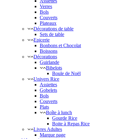
Assiettes
Verres
Bols
Couverts
Plateaux
Décorations de table
Sets de table
Epicerie
Bonbons et Chocolat
Boissons
Décorations
Guirlande
Bibelots
Boule de Noël
Univers Rice
Assiettes
Gobelets
Bols
Couverts
Plats
Boîte à lunch
Gourde Rice
Boite à Repas Rice
Livres Adultes
Marque page