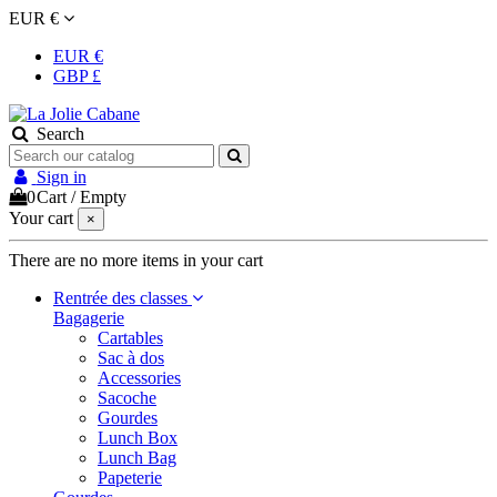
EUR €
EUR €
GBP £
Search
Sign in
0
Cart
/
Empty
Your cart
×
There are no more items in your cart
Rentrée des classes
Bagagerie
Cartables
Sac à dos
Accessories
Sacoche
Gourdes
Lunch Box
Lunch Bag
Papeterie