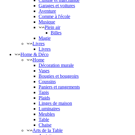
Cuisine et marchande
Garages et voitures
Aventure
Comme à l'école
Musique
Plein air
Billes
Magie
Livres
Livres
Home & Déco
Home
Décoration murale
Vases
Bougies et bougeoirs
Coussins
Paniers et rangements
Tapis
Plaids
Linges de maison
Luminaires
Meubles
Table
Chaise
Arts de la Table