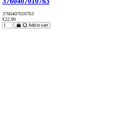
3760407010763
3760407010763
€22.90
Add to cart