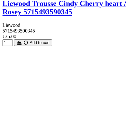
Liewood Trousse Cindy Cherry heart /
Rosey 5715493590345
Liewood
5715493590345
€35.00
Add to cart