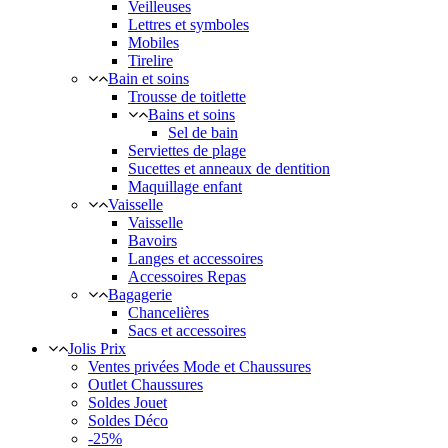
Veilleuses
Lettres et symboles
Mobiles
Tirelire
Bain et soins
Trousse de toitlette
Bains et soins
Sel de bain
Serviettes de plage
Sucettes et anneaux de dentition
Maquillage enfant
Vaisselle
Vaisselle
Bavoirs
Langes et accessoires
Accessoires Repas
Bagagerie
Chancelières
Sacs et accessoires
Jolis Prix
Ventes privées Mode et Chaussures
Outlet Chaussures
Soldes Jouet
Soldes Déco
-25%