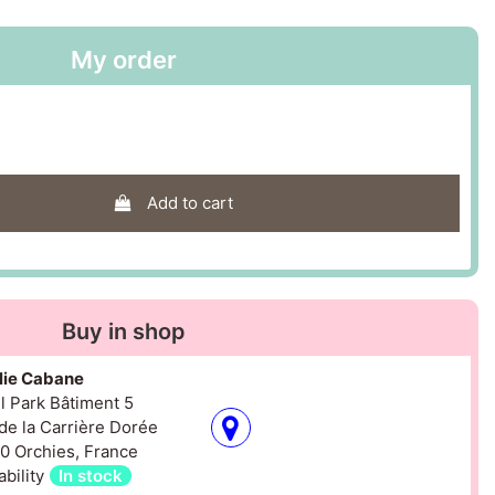
My order
Add to cart
Buy in shop
olie Cabane
il Park Bâtiment 5
de la Carrière Dorée
0 Orchies, France
ability
In stock