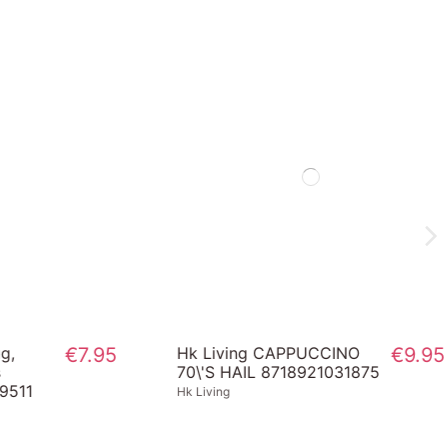
,
€8.95
Hk Living coffee mug, rise
€7.95
ace7219 8718921059404
Hk Living