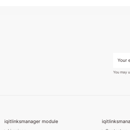
You may un
iqitlinksmanager module
iqitlinksman