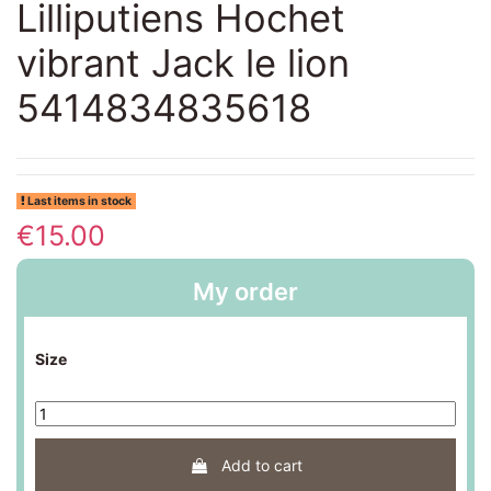
Lilliputiens Hochet
vibrant Jack le lion
5414834835618
Last items in stock
€15.00
My order
Size
Add to cart