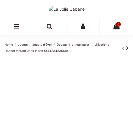
0
Home
Jouets
Jouets d'éveil
Découvrir et manipuler
Lilliputiens
Hochet vibrant Jack le lion 5414834835618