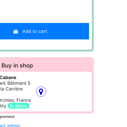
Add to cart
Buy in shop
e Cabane
Park Bâtiment 5
la Carrière
rchies, France
lity
In stock
ignement