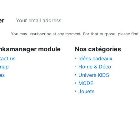
er
You may unsubscribe at any moment. For that purpose, please find ou
linksmanager module
Nos catégories
act us
Idées cadeaux
emap
Home & Déco
es
Univers KIDS
MODE
Jouets