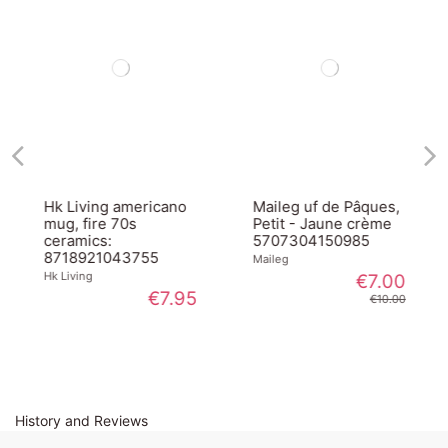
Hk Living americano
Maileg uf de Pâques,
mug, fire 70s
Petit - Jaune crème
ceramics:
5707304150985
8718921043755
Maileg
Hk Living
€7.00
€7.95
€10.00
History and Reviews