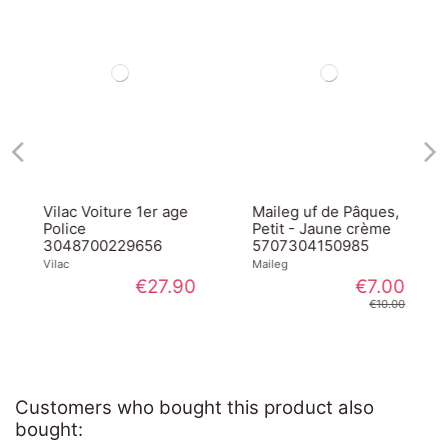
Vilac Voiture 1er age
Maileg uf de Pâques,
Police
Petit - Jaune crème
3048700229656
5707304150985
Vilac
Maileg
€27.90
€7.00
€10.00
Customers who bought this product also
bought: