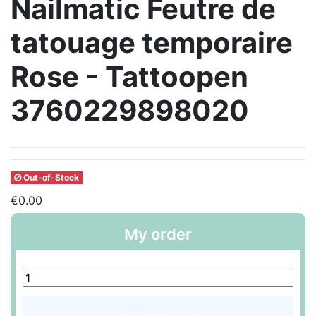
Nailmatic Feutre de
tatouage temporaire
Rose - Tattoopen
3760229898020
Out-of-Stock
€0.00
My order