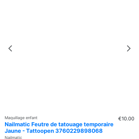
Maquillage enfant
€10.00
Ma
Nailmatic Feutre de tatouage temporaire
N
Jaune - Tattoopen 3760229898068
O
Nailmatic
Na