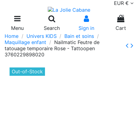
EUR €
0
Menu
Search
Sign in
Cart
Home
Univers KIDS
Bain et soins
Maquillage enfant
Nailmatic Feutre de
tatouage temporaire Rose - Tattoopen
3760229898020
Out-of-Stock