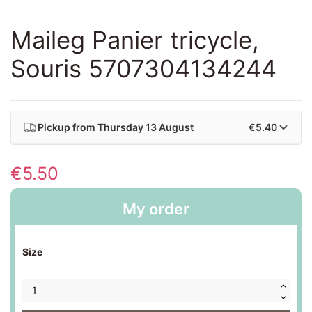
Maileg Panier tricycle,
Souris 5707304134244
Pickup from
Thursday 13 August
€5.40
€5.50
My order
Size