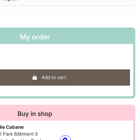
My order
Add to cart
Buy in shop
olie Cabane
il Park Bâtiment 5