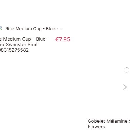
-30%
€5.25
Rice Gobelet Médium
€5.53
Mélamine - Corail - Hilma
€7.50
€7.90