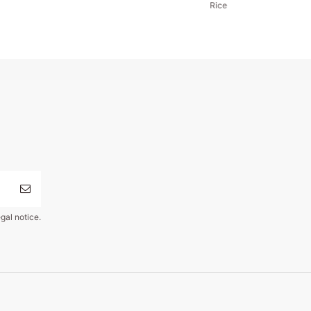
6
Forever 5708315256253
Rice
gal notice.