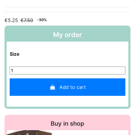
€5.25
€7.50
-30%
My order
Size
Add to cart
Buy in shop