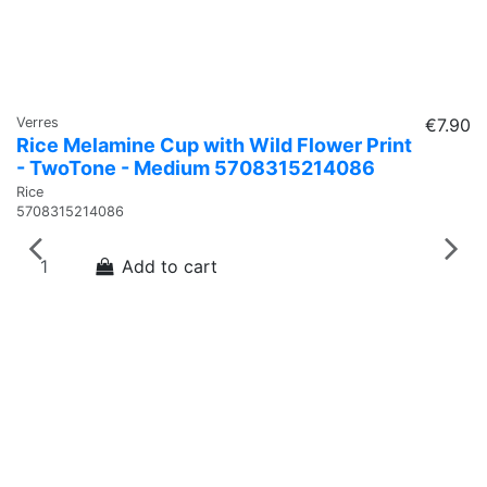
Verres
€7.90
Ve
Rice Melamine Cup with Wild Flower Print
R
- TwoTone - Medium 5708315214086
5
Rice
Ri
5708315214086
5
Add to cart