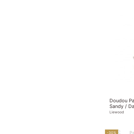
Doudou P
Sandy / Da
Liewood
-30%