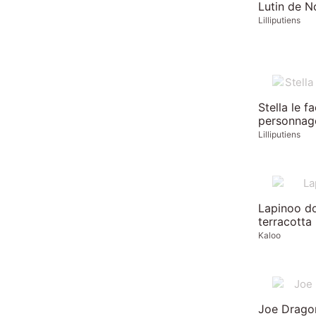
Lutin de N
Lilliputiens
Stella le f
personnag
Lilliputiens
Lapinoo d
terracotta
Kaloo
Joe Dragon