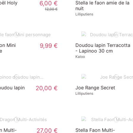
oël Holy
6,00 €
Stella le faon amie de la
nuit
12,00 €
Lilliputiens
aon Mini
9,99 €
Doudou lapin Terracotta
e
- Lapinoo 30 cm
Kaloo
oudou lapin
20,00 €
Joe Range Secret
Lilliputiens
 Multi-
27,00 €
Stella Faon Multi-