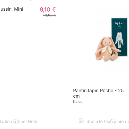
ussin, Mini
9,10 €
13,00 €
Pantin lapin Pêche - 25
cm
Kaloo