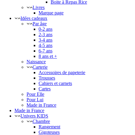
Boite à Repas Rice
Livres
Marque page
Idées cadeaux
Par âge
0-2 ans
2-3 ans
3-4 ans
4-5 ans
6-7 ans
8 ans et +
Naissance
Carterie
Accessoires de papeterie
Trousses
Cahiers et carnets
Cartes
Pour Elle
Pour Lui
Made in France
Made in France
Univers KIDS
Chambre
Rangement
Gigoteuses