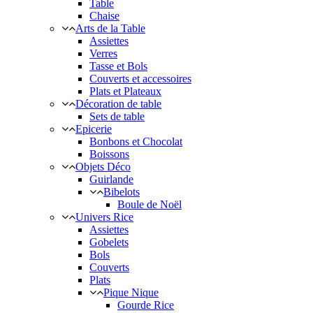
Table
Chaise
Arts de la Table
Assiettes
Verres
Tasse et Bols
Couverts et accessoires
Plats et Plateaux
Décoration de table
Sets de table
Epicerie
Bonbons et Chocolat
Boissons
Objets Déco
Guirlande
Bibelots
Boule de Noël
Univers Rice
Assiettes
Gobelets
Bols
Couverts
Plats
Pique Nique
Gourde Rice