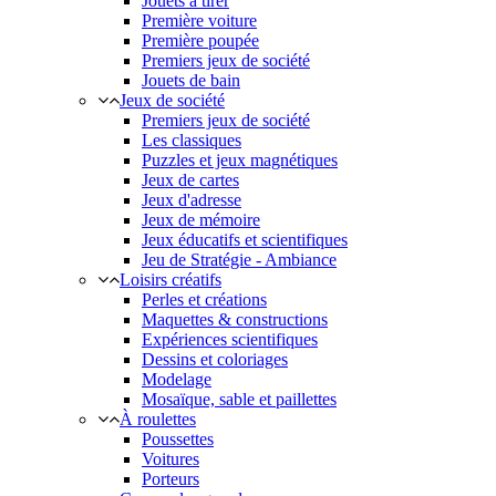
Jouets à tirer
Première voiture
Première poupée
Premiers jeux de société
Jouets de bain
Jeux de société
Premiers jeux de société
Les classiques
Puzzles et jeux magnétiques
Jeux de cartes
Jeux d'adresse
Jeux de mémoire
Jeux éducatifs et scientifiques
Jeu de Stratégie - Ambiance
Loisirs créatifs
Perles et créations
Maquettes & constructions
Expériences scientifiques
Dessins et coloriages
Modelage
Mosaïque, sable et paillettes
À roulettes
Poussettes
Voitures
Porteurs