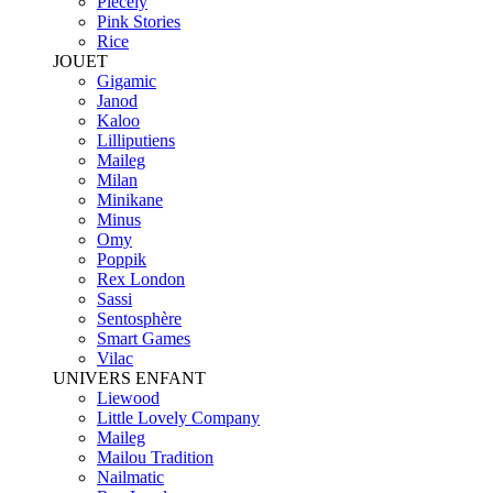
Piecely
Pink Stories
Rice
JOUET
Gigamic
Janod
Kaloo
Lilliputiens
Maileg
Milan
Minikane
Minus
Omy
Poppik
Rex London
Sassi
Sentosphère
Smart Games
Vilac
UNIVERS ENFANT
Liewood
Little Lovely Company
Maileg
Mailou Tradition
Nailmatic