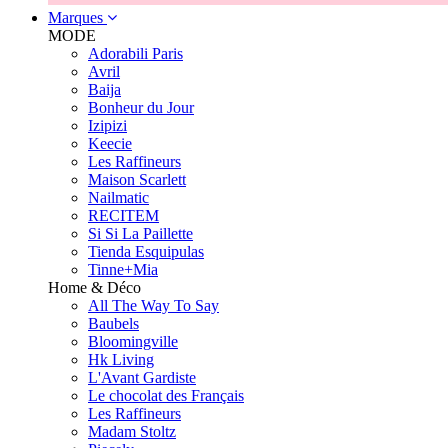
Marques
MODE
Adorabili Paris
Avril
Baija
Bonheur du Jour
Izipizi
Keecie
Les Raffineurs
Maison Scarlett
Nailmatic
RECITEM
Si Si La Paillette
Tienda Esquipulas
Tinne+Mia
Home & Déco
All The Way To Say
Baubels
Bloomingville
Hk Living
L'Avant Gardiste
Le chocolat des Français
Les Raffineurs
Madam Stoltz