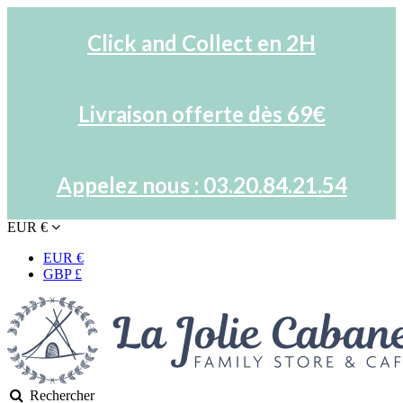
Click and Collect en 2H
Livraison offerte dès 69€
Appelez nous : 03.20.84.21.54
EUR €
EUR €
GBP £
Rechercher