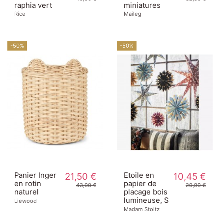
raphia vert
miniatures
Rice
Maileg
-50%
-50%
Panier Inger
21,50 €
Etoile en
10,45 €
en rotin
papier de
43,00 €
20,90 €
naturel
placage bois
lumineuse, S
Liewood
Madam Stoltz