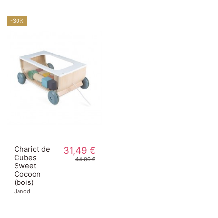
-30%
Chariot de
31,49 €
Cubes
44,99 €
Sweet
Cocoon
(bois)
Janod