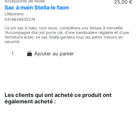
Accessoires de mode
25,00 €
Sa
Sac à main Stella le faon
S
Lilliputiens
Li
5414834835274
5
Ce joli sac à main, tout doux, complètera vos tenues à merveille
Ja
!Accompagné d’un joli porte clé, d'une bandoulière réglable et d'une
de
fermeture éclair, ce sac Stella gardera tous les petits trésors en
pl
sécurité.
à 
l'
Ajouter au panier
Les clients qui ont acheté ce produit ont
également acheté :