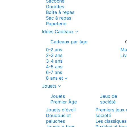
Sacoche
Gourdes
Boîte à repas
Sac à repas
Papeterie
Idées Cadeaux
Cadeaux par âge
0-2 ans
Ma
2-3 ans
Liv
3-4 ans
4-5 ans
6-7 ans
8 ans et +
Jouets
Jouets
Jeux de
Premier Âge
société
Jouets d'éveil
Premiers jeux 
Doudous et
société
peluches
Les classiques
Jouets à tirer
Puzzles et jeu