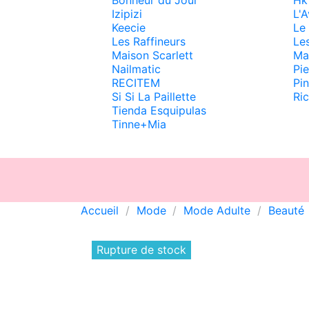
Izipizi
L'A
Keecie
Le
Les Raffineurs
Les
Maison Scarlett
Ma
Nailmatic
Pie
RECITEM
Pin
Si Si La Paillette
Ri
Tienda Esquipulas
Tinne+Mia
Accueil
Mode
Mode Adulte
Beauté
Rupture de stock