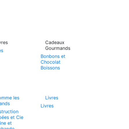
vres
Cadeaux
Gourmands
es
Bonbons et
Chocolat
Boissons
omme les
Livres
ands
Livres
truction
ées et Cie
ine et
chande