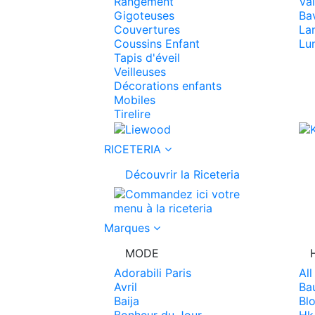
Rangement
Vai
Gigoteuses
Ba
Couvertures
La
Coussins Enfant
Lu
Tapis d'éveil
Veilleuses
Décorations enfants
Mobiles
Tirelire
RICETERIA
Découvrir la Riceteria
Marques
MODE
Adorabili Paris
Al
Avril
Ba
Baija
Blo
Bonheur du Jour
Hk