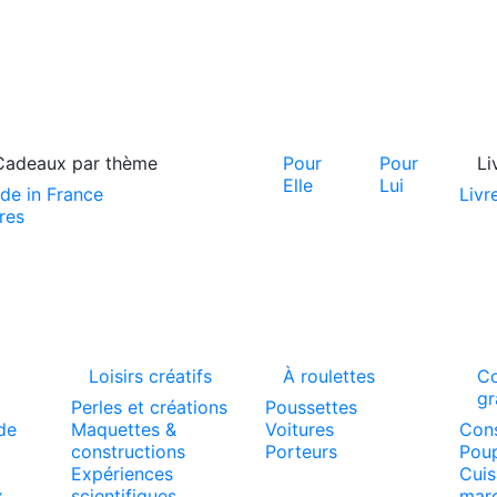
Cadeaux par thème
Pour
Pour
Li
Elle
Lui
de in France
Livr
res
Loisirs créatifs
À roulettes
C
gr
Perles et créations
Poussettes
de
Maquettes &
Voitures
Cons
constructions
Porteurs
Poup
Expériences
Cuis
x
scientifiques
mar