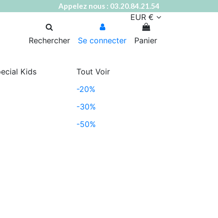
Appelez nous : 03.20.84.21.54
EUR €
Rechercher
Se connecter
Panier
ecial Kids
Tout Voir
-20%
-30%
-50%