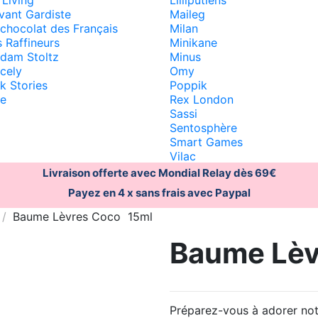
vant Gardiste
Maileg
 chocolat des Français
Milan
 Raffineurs
Minikane
dam Stoltz
Minus
cely
Omy
k Stories
Poppik
ce
Rex London
Sassi
Sentosphère
Smart Games
Vilac
Livraison offerte avec Mondial Relay dès 69€
Payez en 4 x sans frais avec Paypal
Baume Lèvres Coco  15ml
Baume Lèvr
Préparez-vous à adorer not