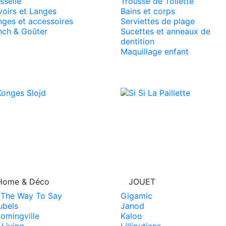
sselle
Trousse de Toilette
voirs et Langes
Bains et corps
nges et accessoires
Serviettes de plage
nch & Goûter
Sucettes et anneaux de
dentition
Maquillage enfant
Home & Déco
JOUET
l The Way To Say
Gigamic
ubels
Janod
omingville
Kaloo
 Living
Lilliputiens