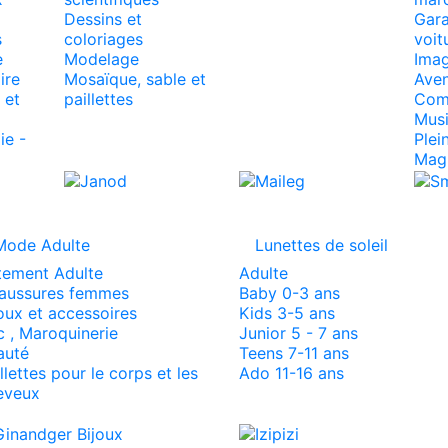
Dessins et
Gara
s
coloriages
voit
e
Modelage
Imag
ire
Mosaïque, sable et
Aven
 et
paillettes
Comm
Mus
ie -
Plein
Mag
Mode Adulte
Lunettes de soleil
tement Adulte
Adulte
aussures femmes
Baby 0-3 ans
oux et accessoires
Kids 3-5 ans
 , Maroquinerie
Junior 5 - 7 ans
auté
Teens 7-11 ans
llettes pour le corps et les
Ado 11-16 ans
eveux