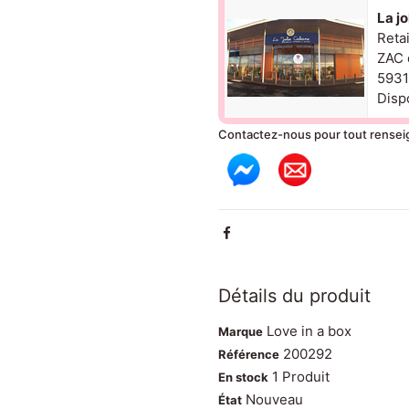
La j
Reta
ZAC 
5931
Dispo
Contactez-nous pour tout rense
Détails du produit
Love in a box
Marque
200292
Référence
1 Produit
En stock
Nouveau
État