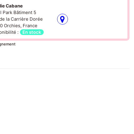
olie Cabane
il Park Bâtiment 5
de la Carrière Dorée
0 Orchies, France
nibilité :
En stock
ignement