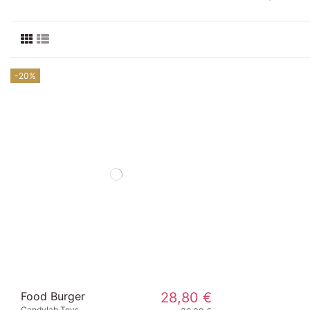
-20%
Food Burger
28,80 €
Candylab Toys