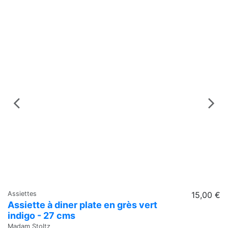
Assiettes
15,00 €
Dé
Assiette à diner plate en grès vert
O
indigo - 27 cms
M
Madam Stoltz
Ma