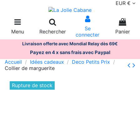
EUR €
0
Se
Menu
Rechercher
Panier
connecter
Livraison offerte avec Mondial Relay dès 69€
Payez en 4 x sans frais avec Paypal
Accueil
Idées cadeaux
Deco Petits Prix
Collier de marguerite
Rupture de stock