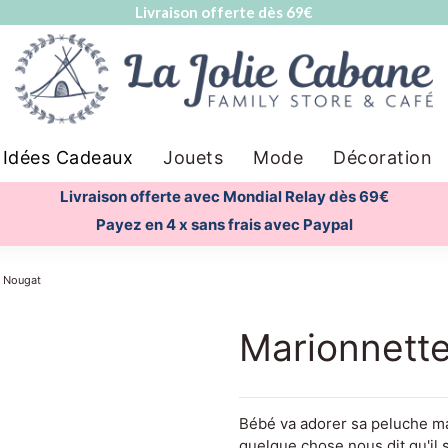
Livraison offerte dès 69€
Idées Cadeaux
Jouets
Mode
Décoration
Livraison offerte avec Mondial Relay dès 69€
Payez en 4 x sans frais avec Paypal
n Nougat
Marionnette
Bébé va adorer sa peluche ma
quelque chose nous dit qu'il s