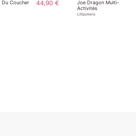
Stella Faon Multi-
27,00 €
Joe Ran
Activités
Lilliputiens
Lilliputiens