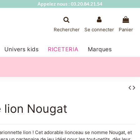
Appelez nous : 03.20.84.21.54
Rechercher
Se connecter
Panier
Univers kids
RICETERIA
Marques
 lion Nougat
rionnette lion ! Cet adorable lionceau se nomme Nougat, et
era un partenaire de jeu idéal pour les tout-petits, dès leur