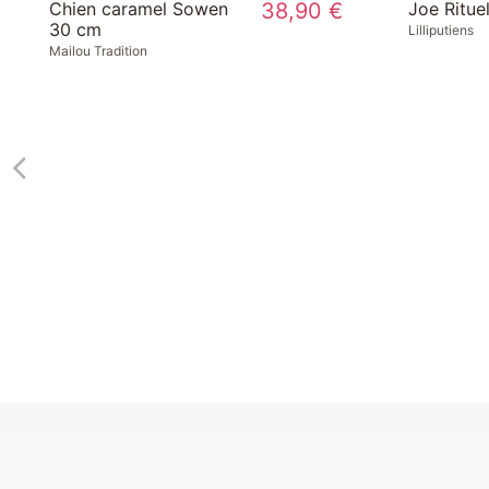
24,00 €
Lapin prestique - XL
55,00 €
Kaloo