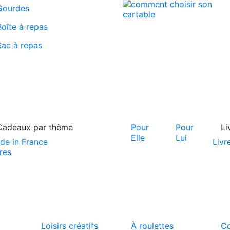
Gourdes
Boîte à repas
Sac à repas
Cadeaux par thème
Pour
Pour
Li
Elle
Lui
de in France
Livr
res
Loisirs créatifs
À roulettes
C