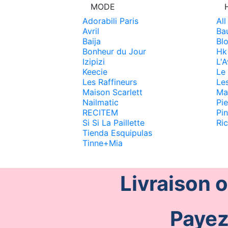
MODE
Adorabili Paris
Al
Avril
Ba
Baija
Blo
Bonheur du Jour
Hk
Izipizi
L'A
Keecie
Le
Les Raffineurs
Les
Maison Scarlett
Ma
Nailmatic
Pie
RECITEM
Pin
Si Si La Paillette
Ri
Tienda Esquipulas
Tinne+Mia
Livraison 
Payez