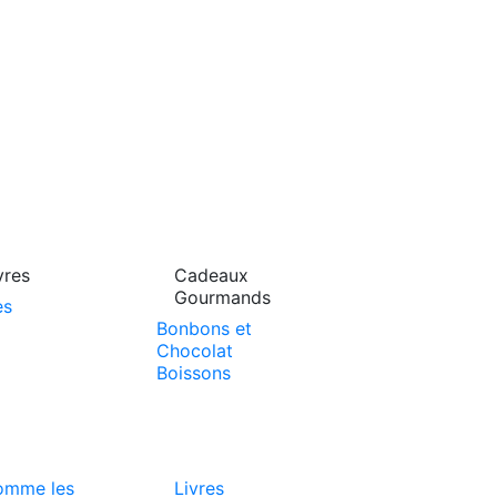
vres
Cadeaux
Gourmands
es
Bonbons et
Chocolat
Boissons
omme les
Livres