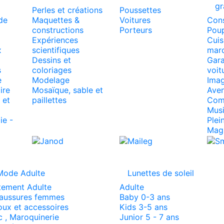
gr
Perles et créations
Poussettes
de
Maquettes &
Voitures
Cons
constructions
Porteurs
Poup
Expériences
Cuis
x
scientifiques
mar
Dessins et
Gara
s
coloriages
voit
e
Modelage
Imag
ire
Mosaïque, sable et
Aven
 et
paillettes
Comm
Mus
ie -
Plein
Mag
Mode Adulte
Lunettes de soleil
tement Adulte
Adulte
aussures femmes
Baby 0-3 ans
oux et accessoires
Kids 3-5 ans
 , Maroquinerie
Junior 5 - 7 ans