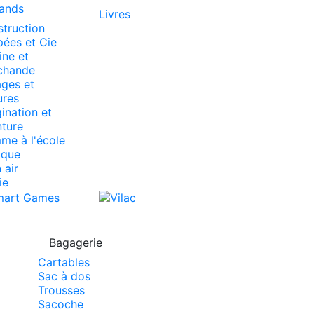
ands
Livres
truction
ées et Cie
ine et
chande
ges et
ures
ination et
ture
e à l'école
ique
 air
ie
Bagagerie
Cartables
Sac à dos
Trousses
Sacoche