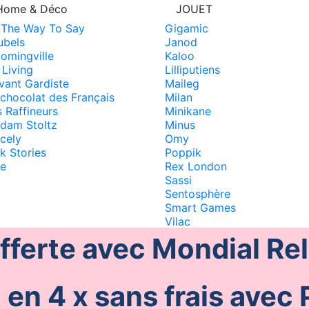
Home & Déco
JOUET
l The Way To Say
Gigamic
ubels
Janod
omingville
Kaloo
 Living
Lilliputiens
vant Gardiste
Maileg
 chocolat des Français
Milan
 Raffineurs
Minikane
dam Stoltz
Minus
cely
Omy
k Stories
Poppik
ce
Rex London
Sassi
Sentosphère
Smart Games
Vilac
offerte avec Mondial Re
 en 4 x sans frais avec 