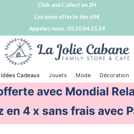
Click and Collect en 2H
Livraison offerte dès 69€
Appelez nous : 03.20.84.21.54
Idées Cadeaux
Jouets
Mode
Décoration
 offerte avec Mondial Rel
 en 4 x sans frais avec 