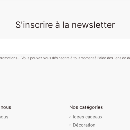
S'inscrire à la newsletter
motions.... Vous pouvez vous désinscrire à tout moment à l'aide des liens de désin
 Chiens
ciété - Mito -
m Les cerfs
17,00 €
17,00 €
17,00 €
Puzzle sirènes
Seau - Happy Garden
Jeu de société - Halli
 Tricher-
s
Galli - Faites DING sans
Janod
Janod
devenir DINGUE !
Gigamic
 nous
Nos catégories
nous
Idées cadeaux
Décoration