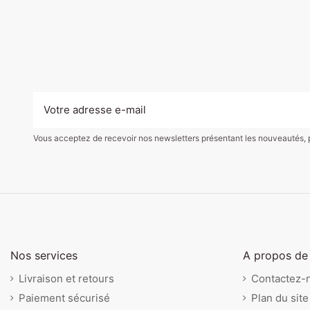
Vous acceptez de recevoir nos newsletters présentant les nouveautés, pro
Jeu de société - 6 Qui
Œuf de Pâques, Medium -
Kit Créatif - Avions en
17,00 €
9,80 €
7,99 €
Colorizzy
Jeu de so
Aquarellu
prend! Gare aux
Jaune crème- Maileg
papier
Permis de
enchanté
Sentosphère
14,00 €
vacheries- Gigamic
Gigamic
Maileg
Janod
Sentosphère
Gigamic
Gigamic
Nos services
A propos de
Livraison et retours
Contactez-
Paiement sécurisé
Plan du site