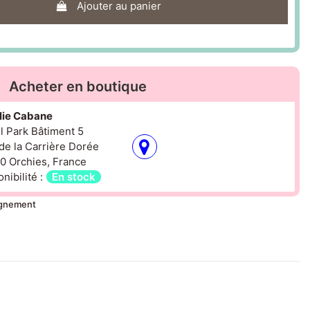
Ajouter au panier
Acheter en boutique
olie Cabane
il Park Bâtiment 5
de la Carrière Dorée
0 Orchies, France
nibilité :
En stock
ignement