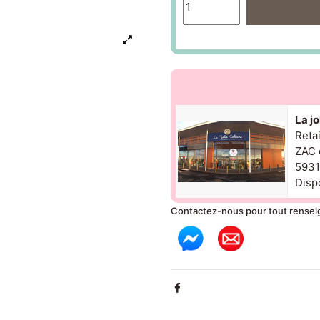
La j
Reta
ZAC 
5931
Dispo
Contactez-nous pour tout rense