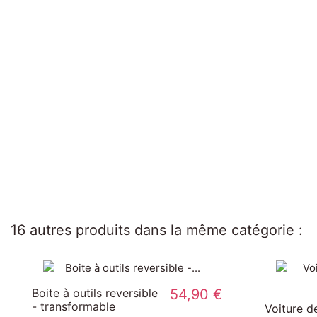
16 autres produits dans la même catégorie :
 des formes Arc-
44,90 €
Magnéti'stories les
l - Andy Westface
Dinosaures