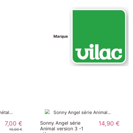
Marque
Boîte à meuh
6,90 €
Vilac