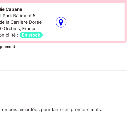
olie Cabane
il Park Bâtiment 5
de la Carrière Dorée
0 Orchies, France
nibilité :
En stock
ignement
t en bois aimantées pour faire ses premiers mots.