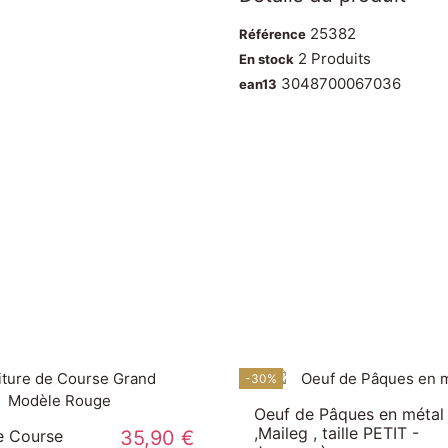
25382
Référence
2 Produits
En stock
3048700067036
ean13
10,90 €
Jeu de Réflexion - IQ
20,00 €
Carat- 1 joueur