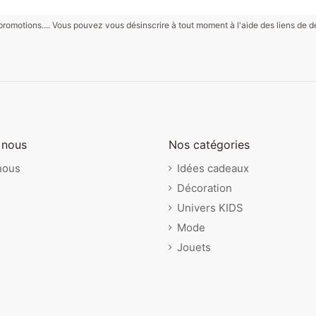
motions.... Vous pouvez vous désinscrire à tout moment à l'aide des liens de désin
tivités Louis le
gognes Suzy
brant Jack le
15,00 €
21,90 €
15,00 €
Cube sonore d'activités
Joe Range Secret
Joe Rituel Du Coucher
ferme
Lilliputiens
Lilliputiens
Lilliputiens
 nous
Nos catégories
nous
Idées cadeaux
Décoration
Univers KIDS
Mode
Jouets