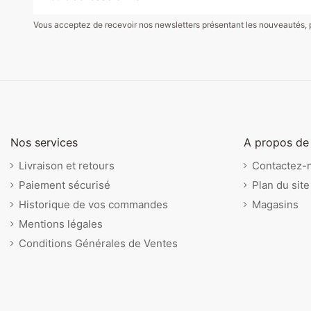
Vous acceptez de recevoir nos newsletters présentant les nouveautés, pro
Joe Hochet à Poignées
3 Balles de bains
Joe Dragon Multi-
20,00 €
25,00 €
27,00 €
Balle d'ac
Cubes gi
Hochet vi
Activités
loup
Ultman
lion
Lilliputiens
Lilliputiens
Lilliputiens
Lilliputiens
Vilac
Lilliputiens
Nos services
A propos de
Livraison et retours
Contactez-
Paiement sécurisé
Plan du site
Historique de vos commandes
Magasins
Mentions légales
Conditions Générales de Ventes