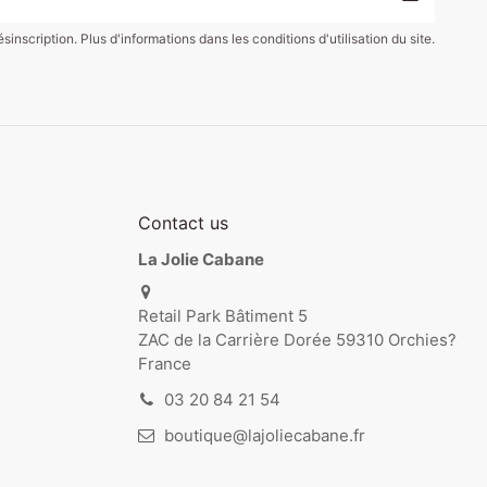
scription. Plus d'informations dans les conditions d'utilisation du site.
44,90 €
35,00 €
90,00 €
Avion swing à ventouse
Boîte à meuh
Voiture 1er âge en bois
20,00 €
27,90 €
6,90 €
Alice la renarde
naturel
Vilac
Lilliputiens
Vilac
Contact us
La Jolie Cabane
Retail Park Bâtiment 5
ZAC de la Carrière Dorée 59310 Orchies?
France
03 20 84 21 54
boutique@lajoliecabane.fr