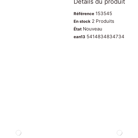
Détails du produit
153545
Référence
2 Produits
En stock
Nouveau
État
5414834834734
ean13