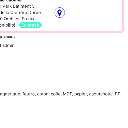
il Park Bâtiment 5
de la Carrière Dorée
0 Orchies, France
nibilité :
En stock
ignement
gnétique, feutre, coton, colle, MDF, papier, caoutchouc, PP,