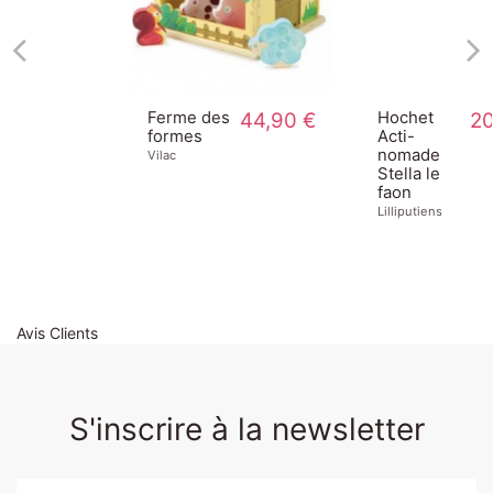
0 €
Hochet
20,00 €
Jouet
25,00 €
Acti-
d'éveil
nomade
Stella au
Stella le
volant
faon
Lilliputiens
Lilliputiens
Avis Clients
S'inscrire à la newsletter