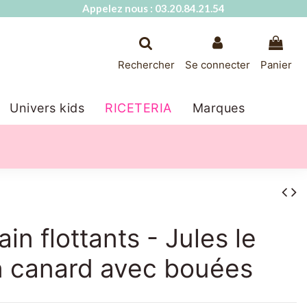
Appelez nous : 03.20.84.21.54
Rechercher
Se connecter
Panier
Univers kids
RICETERIA
Marques
in flottants - Jules le
n canard avec bouées