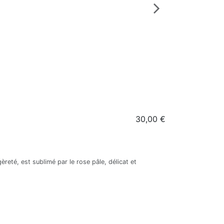
30,00 €
Lunettes de soleil
Lunettes sola
Izipizi
3701210411651
èreté, est sublimé par le rose pâle, délicat et
Lunettes de soleil 
temps ensoleillé, 
Aj