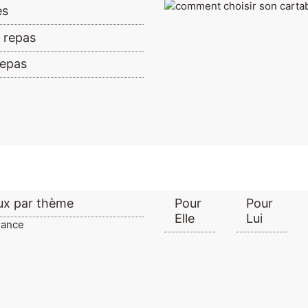
es
à repas
repas
x par thème
Pour
Pour
Elle
Lui
rance