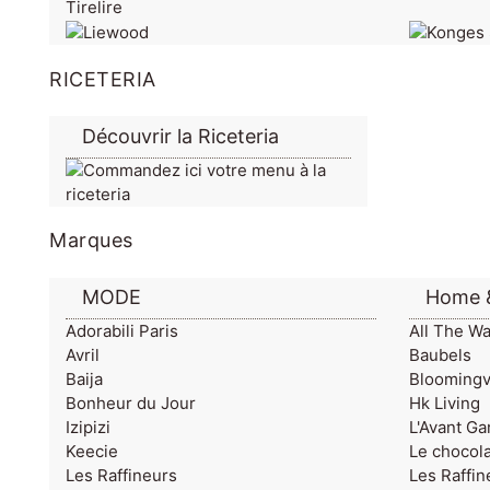
Tirelire
RICETERIA
Découvrir la Riceteria
Marques
MODE
Home 
Adorabili Paris
All The W
Avril
Baubels
Baija
Bloomingvi
Bonheur du Jour
Hk Living
Izipizi
L'Avant Ga
Keecie
Le chocola
Les Raffineurs
Les Raffin