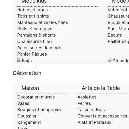
Mode kids
Mode A
Robes et jupes
Vêtement 
Tops et t-shirts
Chaussur
Manteaux et vestes filles
Bijoux et 
Pulls et cardigans
Sac , Maro
Pantalons & shorts
Beauté
Chaussures filles
Paillettes
Accessoires de mode
Panier Pâques
Décoration
Maison
Arts de la Table
Décoration murale
Assiettes
Vases
Verres
Bougies et bougeoirs
Tasse et Bols
Coussins
Couverts et accessoires
Rangement
Plats et Plateaux
Tapis