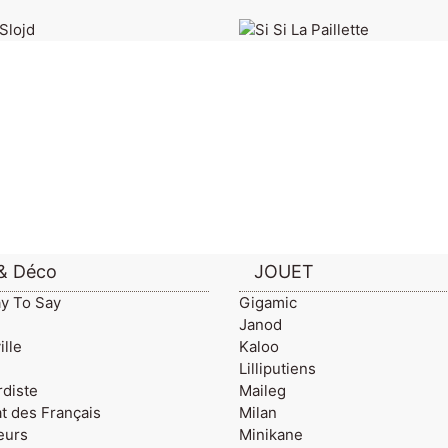
& Déco
JOUET
ay To Say
Gigamic
Janod
lle
Kaloo
Lilliputiens
rdiste
Maileg
t des Français
Milan
eurs
Minikane