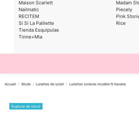
Maison Scarlett
Madam Sto
Nailmatic
Piecely
RECITEM
Pink Stori
Si Si La Paillette
Rice
Tienda Esquipulas
Tinne+Mia
Accueil
Mode
Lunettes de soleil
Lunettes solaires modèle N Havane
Rupture de stock