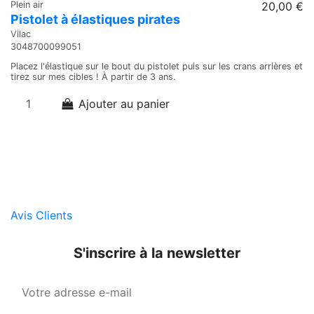
Plein air
20,00 €
Pl
Pistolet à élastiques pirates
C
Vilac
Vi
3048700099051
3
Placez l'élastique sur le bout du pistolet puis sur les crans arrières et
Va
tirez sur mes cibles ! À partir de 3 ans.
co
di
fi
Ajouter au panier
da
fa
Avis Clients
S'inscrire à la newsletter