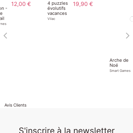
19,90 €
Arche de
13,00 €
Magnéti'storie
Noé
Licornes
Smart Games
Janod
1
Avis Clients
S'inscrire à la newsletter