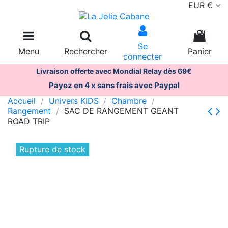
EUR €
0
Se
Menu
Rechercher
Panier
connecter
Livraison offerte avec Mondial Relay dès 69€
Payez en 4 x sans frais avec Paypal
Accueil
Univers KIDS
Chambre
Rangement
SAC DE RANGEMENT GEANT
ROAD TRIP
Rupture de stock