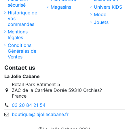
sécurisé
Magasins
Univers KIDS
Historique de
Mode
vos
Jouets
commandes
Mentions
légales
Conditions
Générales de
Ventes
Contact us
La Jolie Cabane
Retail Park Bâtiment 5
ZAC de la Carrière Dorée 59310 Orchies?
France
03 20 84 21 54
boutique@lajoliecabane.fr