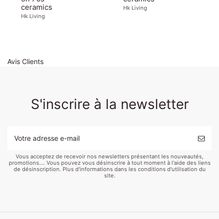
ceramics
Hk Living
Hk Living
Avis Clients
S'inscrire à la newsletter
Vous acceptez de recevoir nos newsletters présentant les nouveautés,
promotions.... Vous pouvez vous désinscrire à tout moment à l'aide des liens
Bol en
Tasse
70s
13,90 €
9,90 €
8,95 €
Tasse à café
Cappuccino
70s
9,95 €
7,95 €
7,95 €
de désinscription. Plus d'informations dans les conditions d'utilisation du
grès
américano -
ceramics:
- Cosmos
mug, Hail
ceramics :
site.
Blanc,
night 70s
cappuccino
70s
70s
americano
vert,
ceramics
mug, fire
ceramics
ceramics
mug, fire
naturel -
Hk Living
Hk Living
Hk Living
Hk Living
Hk Living
Madam
Stoltz