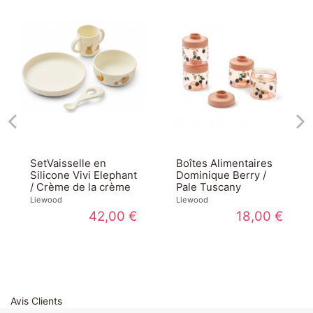
sselle en
Boîtes Alimentaires
Tasse
e Vivi Elephant
Dominique Berry /
Kylo Fun /
e de la crème
Pale Tuscany
Beach
blue
Liewood
Liewood
42,00 €
18,00 €
Avis Clients