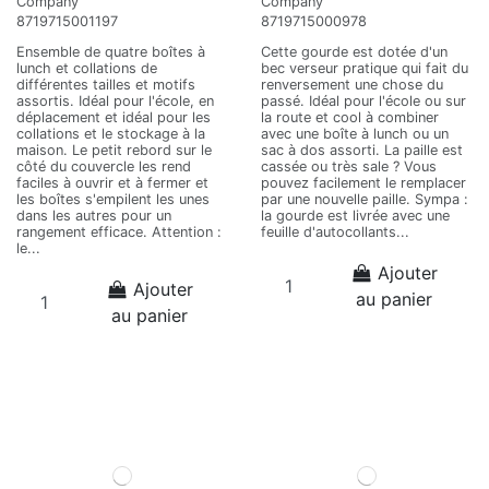
Company
Company
8719715001197
8719715000978
Ensemble de quatre boîtes à
Cette gourde est dotée d'un
lunch et collations de
bec verseur pratique qui fait du
différentes tailles et motifs
renversement une chose du
assortis. Idéal pour l'école, en
passé. Idéal pour l'école ou sur
déplacement et idéal pour les
la route et cool à combiner
collations et le stockage à la
avec une boîte à lunch ou un
maison. Le petit rebord sur le
sac à dos assorti. La paille est
côté du couvercle les rend
cassée ou très sale ? Vous
faciles à ouvrir et à fermer et
pouvez facilement le remplacer
les boîtes s'empilent les unes
par une nouvelle paille. Sympa :
dans les autres pour un
la gourde est livrée avec une
rangement efficace. Attention :
feuille d'autocollants...
le...
Ajouter
Ajouter
au panier
au panier