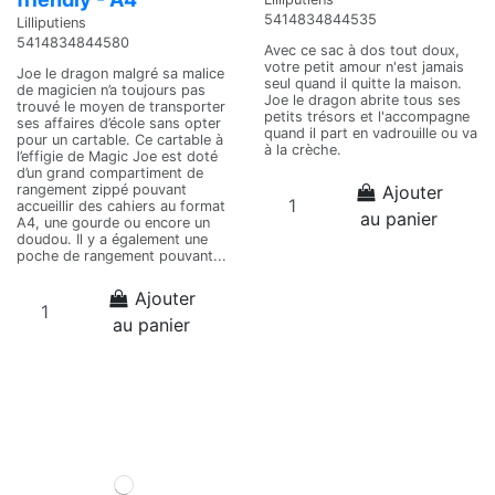
5414834844535
Lilliputiens
5414834844580
Avec ce sac à dos tout doux,
votre petit amour n'est jamais
Joe le dragon malgré sa malice
seul quand il quitte la maison.
de magicien n’a toujours pas
Joe le dragon abrite tous ses
trouvé le moyen de transporter
petits trésors et l'accompagne
ses affaires d’école sans opter
quand il part en vadrouille ou va
pour un cartable. Ce cartable à
à la crèche.
l’effigie de Magic Joe est doté
d’un grand compartiment de
Ajouter
rangement zippé pouvant
accueillir des cahiers au format
au panier
A4, une gourde ou encore un
doudou. Il y a également une
poche de rangement pouvant...
Ajouter
au panier