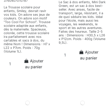
3760407010787
Le Sac à dos enfants, Mini Dark
Green, est un sac à dos best-
La Trousse scolaire pour
seller. Avec anses, facile de
enfants, Smiley, devrait ravir
transport, large, résistant, il a
vos kids. On adore ses jeux de
de quoi séduire les kids. Idéal
couleurs. On adore son motif
pour l'école, mais aussi les
"Too Cool For School". Trousse
voyages, les weekends, le
scolaire adaptée aux enfants,
sport et les autres aventures.
dès la maternelle. Spacieuse,
Faites des heureux. Taille 2-5
colorée, cette trousse scolaire
ans : Dimensions : H30,5 x L26
ira parfaitement avec nos
x P12cm. Poids : 400g (Volume
cartables et sacs à dos, du
9,5L).
même Nom ! Dimensions : H7 x
L22 x P7cm. Poids : 70g
Ajouter
(Volume 1L).
au panier
Ajouter
au panier